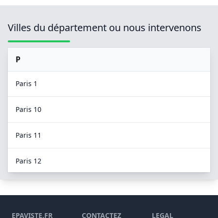
Villes du département ou nous intervenons
P
Paris 1
Paris 10
Paris 11
Paris 12
Paris 13
Paris 14
EPAVISTE.FR
CONTACTEZ
LEGAL