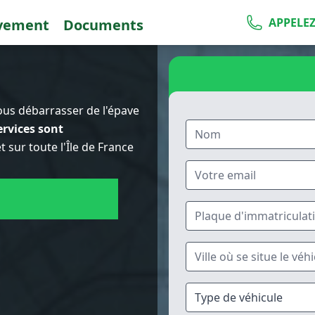
APPELEZ 
vement
Documents
us débarrasser de l'épave
ervices sont
 sur toute l'Île de France