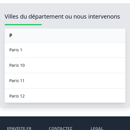
Villes du département ou nous intervenons
P
Paris 1
Paris 10
Paris 11
Paris 12
Paris 13
Paris 14
EPAVISTE.FR
CONTACTEZ
LEGAL